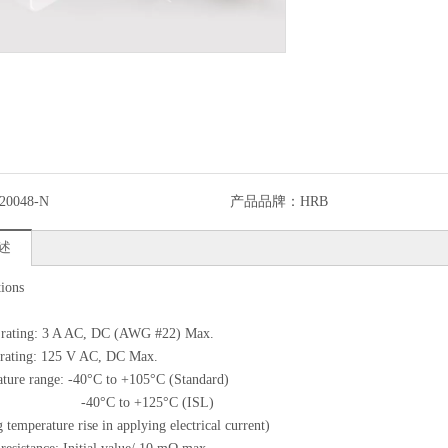
20048-N
产品品牌：
HRB
述
tions
t rating: 3 A AC, DC (AWG #22) Max.
 rating: 125 V AC, DC Max.
ture range: -40°C to +105°C (Standard)
C to +125°C (ISL)
g temperature rise in applying electrical current)