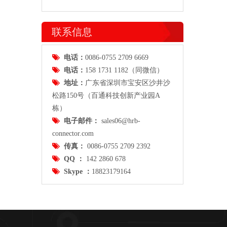
联系信息

电话：
0086-0755 2709 6669

电话：
158 1731 1182（同微信）

地址：
广东省
深圳市宝安区沙井沙
松路150号（百通科技创新产业园A
栋）
2.0mm间距卧贴带扣SMT M20046

电子邮件：
sales06@hrb-
connector.com

传真：
0086-0755 2709 2392

QQ ：
142 2860 678

Skype ：
18823179164