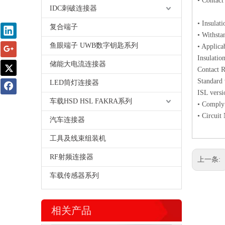
• Contact
IDC刺破连接器
After
• Insulat
复合端子
• Withst
鱼眼端子 UWB数字钥匙系列
• Applic
Insulatio
储能大电流连接器
Contact R
Standard 
LED筒灯连接器
ISL versi
车载HSD HSL FAKRA系列
• Comply
• Circuit
汽车连接器
工具及线束组装机
RF射频连接器
上一条:
车载传感器系列
相关产品