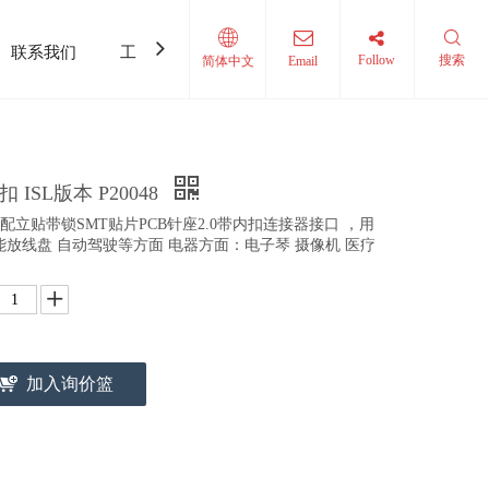
联系我们
工具和利用设备
Follow
搜索
简体中文
Email
 ISL版本 P20048
适配立贴带锁SMT贴片PCB针座2.0带内扣连接器接口 ，用
能放线盘 自动驾驶等方面 电器方面：电子琴 摄像机 医疗
加入询价篮