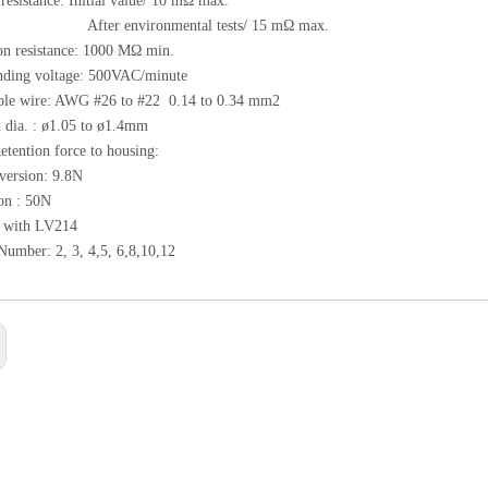
 resistance: Initial value/ 10 mΩ max.
 environmental tests/ 15 mΩ max.
ion resistance: 1000 MΩ min.
anding voltage: 500VAC/minute
able wire: AWG #26 to #22 0.14 to 0.34 mm2
n dia. : ø1.05 to ø1.4mm
etention force to housing:
version: 9.8N
on : 50N
 with LV214
 Number: 2, 3, 4,5, 6,8,10,12