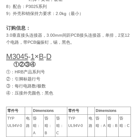
8）配合：P3025系列
9）外壳和销保持力要求：2.0kg（最小）
订购信息：
3.0垂直接头连接器，3.00mm间距PCB接头连接器，单排，2至12
个电路，带PCB偏振钉，锡，黑色。
M3045
-
1
×
B
-
D
①②③④
①：HRB产品系列号
②：引脚标题行号
③：每行电路数/极数
④：压接外壳颜色：黑色
零件号
Dimensions
零件号
Dimensions
TYP
电
昏
昏
昏
TYP
电
昏
昏
昏
UL94V-0
路
暗：
暗：
暗：
UL94V-0
路
暗：A
暗：B
暗：C
A
B
C