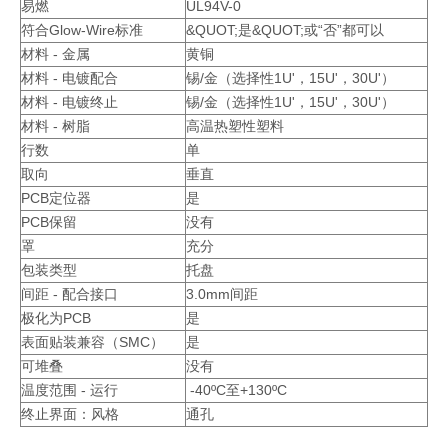
易燃
UL94V-0
符合Glow-Wire标准
&QUOT;是&QUOT;或“否”都可以
材料 - 金属
黄铜
材料 - 电镀配合
锡/金（选择性1U'，15U'，30U'）
材料 - 电镀终止
锡/金（选择性1U'，15U'，30U'）
材料 - 树脂
高温热塑性塑料
行数
单
取向
垂直
PCB定位器
是
PCB保留
没有
罩
充分
包装类型
托盘
间距 - 配合接口
3.0mm间距
极化为PCB
是
表面贴装兼容（SMC）
是
可堆叠
没有
温度范围 - 运行
-40ºC至+130ºC
终止界面：风格
通孔