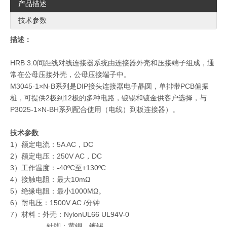
产品描述
技术参数
描述：
HRB 3.0间距线对线连接器系统由连接器外壳和压接端子组成，通
常在公母压接外壳，公母压接端子中。
M3045-1×N-B系列是DIP接头连接器电子晶圆，单排带PCB偏振
桩，可提供2极到12极的多种电路，镀锡和镀金供客户选择，与
3.0mm间距 双排平焊卧贴针座 M3045R-SR-2XN-B-K
3.0mm间距 单排立贴针座 M3045-SL-2xN-B-K
P3025-1×N-BH系列配合使用（电线）到板连接器）。
技术参数
1）额定电流：5A AC，DC
2）额定电压：250V AC，DC
3）工作温度：-40ºC至+130ºC
4）接触电阻：最大10mΩ
5）绝缘电阻：最小1000MΩ。
6）耐电压：1500V AC /分钟
7）材料：外壳：NylonUL66 UL94V-0
针脚：黄铜，镀锡