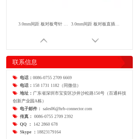
3.0mm间距 板对板弯针 针座 M3025R-2xN-B-D
3.0mm间距 板对板直插针座 M3046-2xN-B
联系信息

电话：
0086-0755 2709 6669

电话：
158 1731 1182（同微信）

地址：
广东省
深圳市宝安区沙井沙松路150号（百通科技
创新产业园A栋）

电子邮件：
sales06@hrb-connector.com
3.0mm间距连接器 板对板针座 M3047-2xN-B-A
3.0mm间距 喇叭口弯针 M3047-2xN-B-C

传真：
0086-0755 2709 2392

QQ ：
142 2860 678

Skype ：
18823179164