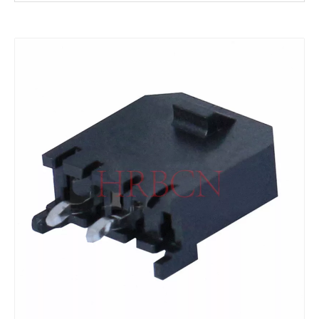
3.0mm间距连接器 板对板90度弯针 M3047R-2xN-B-C
3.0mm间距 单排卧贴针座SMT M3045-SR-1XN-B-K