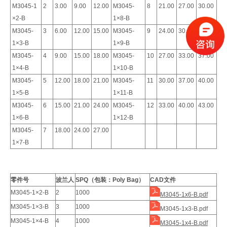
M3045-1
2
3.00
9.00
12.00
M3045-
8
21.00
27.00
30.00
×2-B
1×8-B
M3045-
3
6.00
12.00
15.00
M3045-
9
24.00
30.00
33.00
1×3-B
1×9-B
M3045-
4
9.00
15.00
18.00
M3045-
10
27.00
33.00
37.00
1×4-B
1×10-B
M3045-
5
12.00
18.00
21.00
M3045-
11
30.00
37.00
40.00
1×5-B
1×11-B
M3045-
6
15.00
21.00
24.00
M3045-
12
33.00
40.00
43.00
1×6-B
1×12-B
M3045-
7
18.00
24.00
27.00
1×7-B
零件号
波兰人
SPQ（包装：Poly Bag）
CAD文件
M3045-1×2-B
2
1000
M3045-1x6-B.pdf
M3045-1×3-B
3
1000
M3045-1x3-B.pdf
M3045-1×4-B
4
1000
M3045-1x4-B.pdf