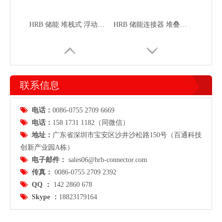
HRB 储能 堆栈式 浮动连接器 M63506PS4
HRB 储能连接器 堆叠式 防水设计 M16401M
联系信息

电话：
0086-0755 2709 6669

电话：
158 1731 1182（同微信）

地址：
广东省
深圳市宝安区沙井沙松路150号（百通科技
创新产业园A栋）

电子邮件：
sales06@hrb-connector.com
HRB 储能系列 堆叠式 堆栈式 浮动连接器 M11040M4
HRB 储能系列 堆叠式 堆栈式 浮动连接器

传真：
0086-0755 2709 2392

QQ ：
142 2860 678

Skype ：
18823179164