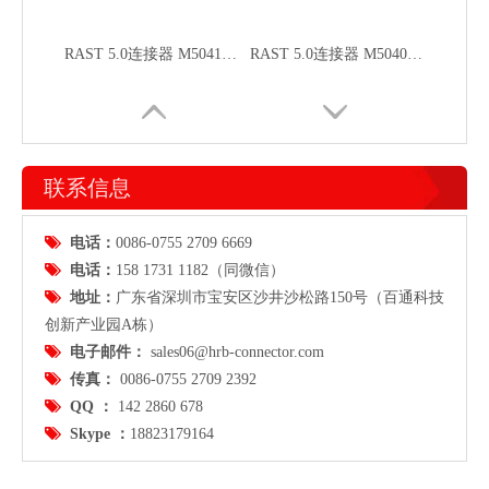
RAST 5.0连接器 M5041 90°出线 带固定耳
RAST 5.0连接器 M5040 90°出线
联系信息

电话：
0086-0755 2709 6669

电话：
158 1731 1182（同微信）

地址：
广东省
深圳市宝安区沙井沙松路150号（百通科技
创新产业园A栋）

电子邮件：
sales06@hrb-connector.com
RAST 5.0连接器 M5039 90°出线 带固定耳
RAST 5.0连接器 M5035 180°出线

传真：
0086-0755 2709 2392

QQ ：
142 2860 678

Skype ：
18823179164