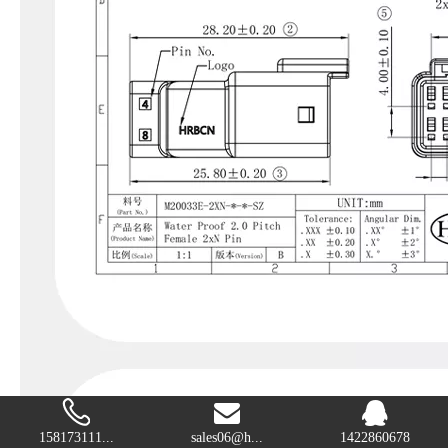
158173111...
sales06@h...
1422860678