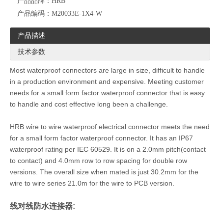
产品品牌：
HRB
产品编码：
M20033E-1X4-W
产品描述
技术参数
Most waterproof connectors are large in size, difficult to handle
in a production environment and expensive. Meeting customer
needs for a small form factor waterproof connector that is easy
2.0mm汽车防水连接器 M20032E-2*3-W易插拔款
2.0mm汽车防水连接器 M20032E-1X4-W易插拔款
to handle and cost effective long been a challenge.
HRB wire to wire waterproof electrical connector meets the need
for a small form factor waterproof connector. It has an IP67
waterproof rating per IEC 60529. It is on a 2.0mm pitch(contact
to contact) and 4.0mm row to row spacing for double row
versions. The overall size when mated is just 30.2mm for the
wire to wire series 21.0m for the wire to PCB version.
线对线防水连接器: