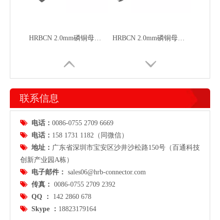
HRBCN 2.0mm磷铜母端T20032PS-2
HRBCN 2.0mm磷铜母端T20032PS-2
联系信息

电话：
0086-0755 2709 6669

电话：
158 1731 1182（同微信）

地址：
广东省
深圳市宝安区沙井沙松路150号（百通科技
创新产业园A栋）

电子邮件：
sales06@hrb-connector.com
HRB 2.0mm防水电源接插件 双排M20036R弯针 M20036直针
HRB 2.0mm防水电源接插件 双排M20036R弯针 M20036直针

传真：
0086-0755 2709 2392

QQ ：
142 2860 678

Skype ：
18823179164