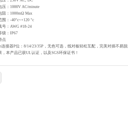
压：250V AC, DC
：1000V AC/minute
阻：1000mΩ Max
：-40°c~+120 °c
号：AWG #18-24
级：IP67
特点
0mm连接器P位：8/14/23/35P，无色可选，线对板轻松互配，完美对
果，本产品已获UL认证，以及SGS环保证书！