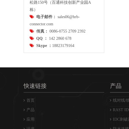
松路150号（百通科技创新产业园A
栋）
HRBCN 4.0mm汽车线对线防水连接器母胶壳M4022

电子邮件：
sales06@hrb-
connector.com

传真：
0086-0755 2709 2392

QQ ：
142 2860 678

Skype ：
18823179164
快速链接
产品
HRBCN 4.0mm汽车线对线防水连接器母胶壳M4022
首页
线对线/
产品
RAST I
应用
IDC刺
证书
防水连接器