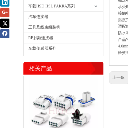
额定电
车载HSD HSL FAKRA系列
承受电压
接触电
汽车连接器
温度范围
适配线
工具及线束组装机
防水等
RF射频连接器
产品
4.
车载传感器系列
验效
相关产品
上一条: