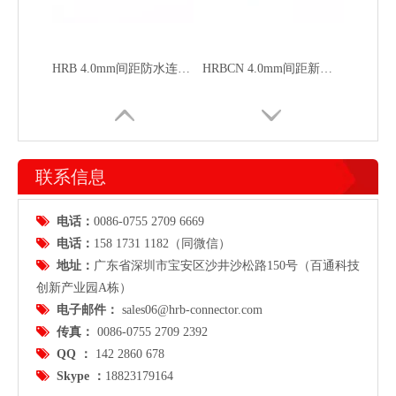
HRB 4.0mm间距防水连接器 IP67 防尘防水 大电流15A 线对线板端工业连接器
HRBCN 4.0mm间距新能源汽车防水连接器A-M4025-2-G-B
联系信息

电话：
0086-0755 2709 6669

电话：
158 1731 1182（同微信）

地址：
广东省
深圳市宝安区沙井沙松路150号（百通科技
创新产业园A栋）

电子邮件：
sales06@hrb-connector.com
HRBCN 4.0mm汽车线对线防水连接器母胶壳M4022
HRBCN 4.0mm汽车线对线防水连接器母胶壳M4022

传真：
0086-0755 2709 2392

QQ ：
142 2860 678

Skype ：
18823179164