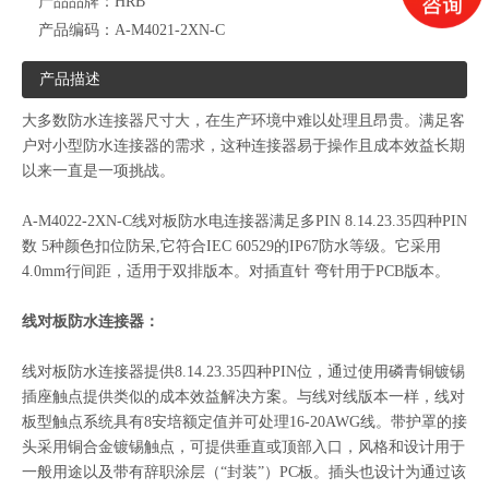
产品品牌：
HRB
产品编码：
A-M4021-2XN-C
产品描述
大多数防水连接器尺寸大，在生产环境中难以处理且昂贵。满足客
户对小型防水连接器的需求，这种连接器易于操作且成本效益长期
以来一直是一项挑战。
HRB 4.0mm防水端子 鸿儒T4022PS-2
HRBCN 厂家直销4.0mm汽车防水连接器 M4023-1x6-B-B-T-L2
A-M4022-2XN-C线对板防水电连接器满足多PIN 8.14.23.35四种PIN
数 5种颜色扣位防呆,它符合IEC 60529的IP67防水等级。它采用
4.0mm行间距，适用于双排版本。对插直针 弯针用于PCB版本。
线对板防水连接器：
线对板防水连接器提供8.14.23.35四种PIN位，通过使用磷青铜镀锡
插座触点提供类似的成本效益解决方案。与线对线版本一样，线对
板型触点系统具有8安培额定值并可处理16-20AWG线。带护罩的接
头采用铜合金镀锡触点，可提供垂直或顶部入口，风格和设计用于
一般用途以及带有辞职涂层（“封装”）PC板。插头也设计为通过该