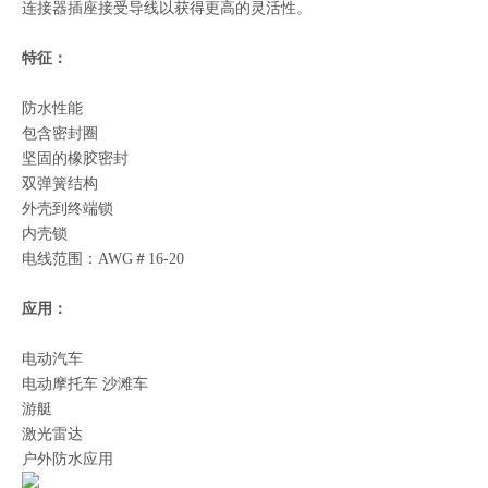
连接器插座接受导线以获得更高的灵活性。
HRBCN 4.0mm间距新能源汽车防水连接器A-M4025-2-G-B
HRBCN 4.0mm汽车线对线2p防水连接器A-M4023-2-Bu-B
特征：
防水性能
包含密封圈
坚固的橡胶密封
双弹簧结构
外壳到终端锁
内壳锁
电线范围：AWG＃16-20
应用：
电动汽车
HRBCN 4.0mm汽车线对线防水连接器母胶壳M4022
HRB 4.0mm防水电源接插件 双排板端 弯针 M4021R
电动摩托车 沙滩车
游艇
激光雷达
户外防水应用