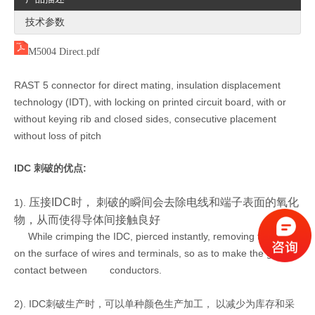
技术参数
M5004 Direct.pdf
RAST 5 connector for direct mating, insulation displacement
technology (IDT), with locking on printed circuit board, with or
without keying rib and closed sides, consecutive placement
RAST 5.0mm胶壳 M25001-1-W
RAST 5.0mm胶壳 M5014-1-W
without loss of pitch
IDC 刺破的优点:
压接IDC时， 刺破的瞬间会去除电线和端子表面的氧化
1).
物，从而使得导体间接触良好
While crimping the IDC, pierced instantly, removing the oxide
on the surface of wires and terminals, so as to make the good
contact between conductors.
2). IDC刺破生产时，可以单种颜色生产加工， 以减少为库存和采