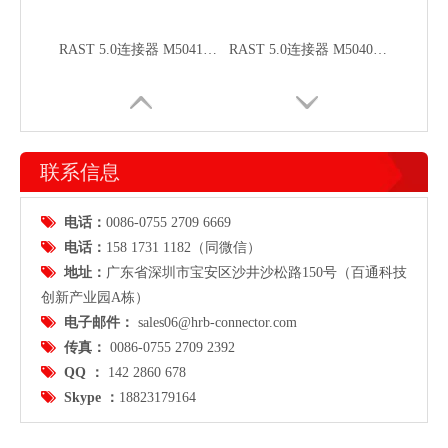
RAST 5.0连接器 M5041 90°出线 带固定耳
RAST 5.0连接器 M5040 90°出线
联系信息

电话：
0086-0755 2709 6669

电话：
158 1731 1182（同微信）

地址：
广东省
深圳市宝安区沙井沙松路150号（百通科技
创新产业园A栋）

电子邮件：
sales06@hrb-connector.com
RAST 5.0连接器 M5039 90°出线 带固定耳
RAST 5.0连接器 M5035 180°出线

传真：
0086-0755 2709 2392

QQ ：
142 2860 678

Skype ：
18823179164