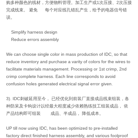
购多种颜色的线材，方便物料管理。加工生产或1次压接、2次压接
母压接端子 T5014
母压接端子 T8800PS-2-K
完成线束。 避免 每个对应线孔错乱产生，给予的电器信号错
误。
Simplify harness design
Reduce errors assembly
We can choose single color in mass production of IDC, so that
reduce inventory and purchase a varity of colors for the wires to
facilitate materials management. Processing or 1st crimp, 2nd
crimp complete harness. Each line corresponds to avoid
confusion holes generated electrical signal error given.
母压接端子 T8800BS-2
RAST 5.0mm胶壳 P5012
3). IDC刺破延用至今， 已经优化到前装厂直接成品线束组装，各
种防呆及卡钩设计以经最大程度减少依赖熟练技工组装成品， 依
产品结构即可组装 成品、半成品， 降低成本。
UP till now using IDC, has been optimized to pre-installed
factory direct finished harness assembly, and various foolproof